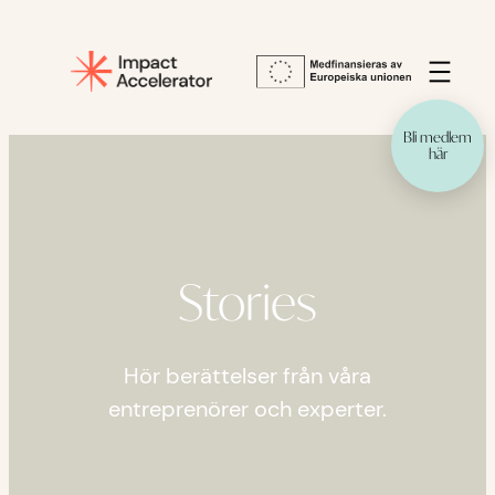
Hoppa
till
innehåll
Bli medlem
här
Stories
Hör berättelser från våra
entreprenörer och experter.