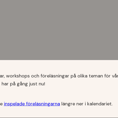
llar, workshops och föreläsningar på olika teman för v
i har på gång just nu!
de
inspelade föreläsningarna
längre ner i kalendariet.