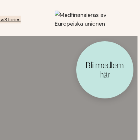
ss
Stories
Bli medlem
här