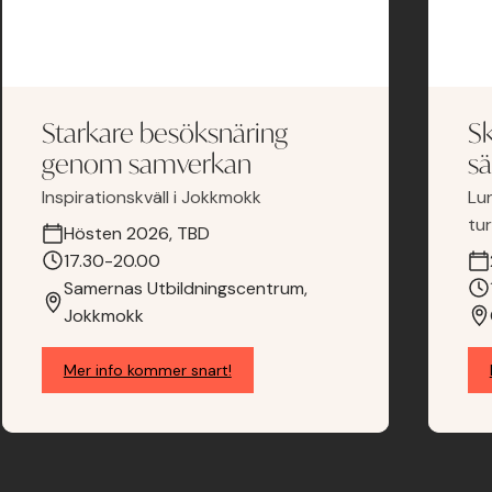
Starkare besöksnäring
Sk
genom samverkan
sä
Inspirationskväll i Jokkmokk
Lu
tu
Hösten 2026, TBD
17.30-20.00
Samernas Utbildningscentrum,
Jokkmokk
Mer info kommer snart!