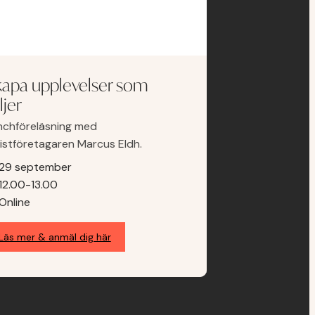
apa upplevelser som
ljer
nchföreläsning med
ristföretagaren Marcus Eldh.
29 september
12.00-13.00
Online
Läs mer & anmäl dig här